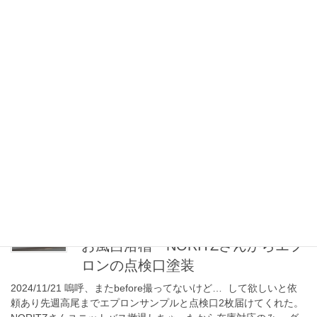
ん増えてしまう始末。 今回は流石に2回 […]
2025-04-25
つぶやき
超信頼出来るクリーニング屋さん
をご紹介したお話
ご依頼はこの浴槽内の手掛けを撤去して全塗装というものだった
のだけど⋯ 汚れは酷いけれど浴槽の傷みがほぼ見受けられない良
い浴槽でした。 付着していのも石鹸カスの様で爪で擦ると剥がれ
ていきます。 うーーーん⋯ また塗装したく […]
2024-11-21
つぶやき
お風呂浴槽 NORITZさんからエプ
ロンの点検口塗装
2024/11/21 嗚呼、またbefore撮ってないけど… して欲しいと依
頼あり先週高尾までエプロンサンプルと点検口2枚届けてくれた。