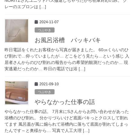
NORITZさんユニットバス撤退しちゃったから在庫対応のみ。 グ
レーのエプロンは […]
2024-11-07
つぶやき
お風呂浴槽 バッキバキ
昨日電話をくれたお客様から写真が届きました。 60㎝くらいのひ
び割れで…仰っていましたが… どこをどう見たら…という感じ 入
居者さんからのひび割れの報告からの希望的観測だったのか… 現
実逃避だったのか… 昨日の電話では浴 […]
2021-09-10
つぶやき
やらなかった仕事の話
やらなかった仕事の話。 7月末にSさんからお問い合わせがあった
浴槽のひび割れ。 分かりづらいけど底面バキっとクロスして割れ
てます 風呂蓋が風に煽られて浴槽内に落ちて底面が割れてしまっ
たんです～と奥様から… 写真で人工大理 […]