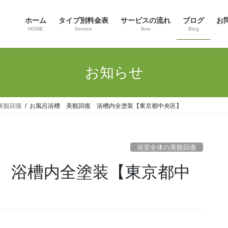
ホーム
タイプ別料金表
サービスの流れ
ブログ
お
HOME
Service
flow
Blog
お知らせ
美観回復
お風呂浴槽 美観回復 浴槽内全塗装【東京都中央区】
浴室全体の美観回復
 浴槽内全塗装【東京都中