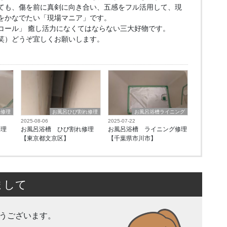
ても、傷を前に真剣に向き合い、五感をフル活用して、現
をかなでたい「現場マニア」です。
コール」 癒し活力になくてはならない三大好物です。
笑）どうぞ宜しくお願いします。
れ修理
お風呂ひび割れ修理
お風呂浴槽ライニング
2025-08-06
2025-07-22
修理
お風呂浴槽 ひび割れ修理
お風呂浴槽 ライニング修理
【東京都文京区】
【千葉県市川市】
まして
とうございます。