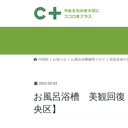
コ
ナ
ン
ビ
テ
ゲ
ン
ー
ツ
シ
へ
ョ
ス
ン
キ
に
ッ
移
HOME
お知らせ
お風呂浴槽修理ブログ
浴室全体の
プ
動
2021-02-03
お風呂浴槽 美観回復
央区】