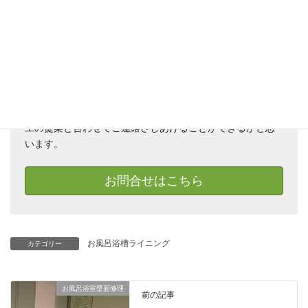
お電話でのお問合せですが、補修作業中は電話にでること
ができない場合があります。お時間をおいてしまうかもし
れませんが、必ず折り返しいたしますのでご容赦くださ
い。
可能であれば、お待ちいただく間に「お問い合わせ」から
お写真をお送りくださるとより確かな概算のお見積り、施
工の提案と合わせてご連絡さしあげることができるかと思
います。
お問合せはこちら
お風呂浴槽ライニング
カテゴリー
お風呂浴室壁面修理
前の記事