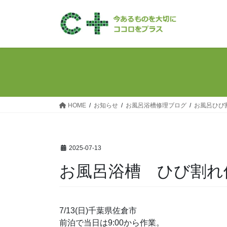
コ
ナ
ン
ビ
テ
ゲ
ン
ー
ツ
シ
へ
ョ
ス
ン
キ
に
ッ
移
HOME
お知らせ
お風呂浴槽修理ブログ
お風呂ひび
プ
動
2025-07-13
お風呂浴槽 ひび割れ
7/13(日)千葉県佐倉市
前泊で当日は9:00から作業。