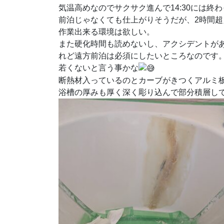
気温高めなのでサクサク進んで14:30には終
前泊じゃなくても仕上がりそうだが、2時間
作業出来る環境は欲しい。
また硬化時間も読めないし、アクシデントが
れど遠方前泊は必須にしたいところなのです
若くないと言う事かな
断熱材入っているのとカーブがきつくアルミ
浴槽の厚みも厚く深く彫り込んで部分積層し