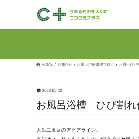
コ
ナ
ン
ビ
テ
ゲ
ン
ー
ツ
シ
へ
ョ
ス
ン
キ
に
ッ
移
HOME
お知らせ
お風呂浴槽修理ブログ
お風呂ひび
プ
動
2023-05-23
お風呂浴槽 ひび割れ
人生二度目のアクアライン。