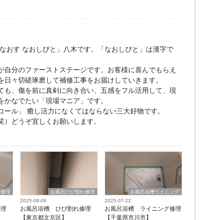
もなおす なおしびと」八木です。「なおしびと」は漢字で
が自分のファーストステージです。お客様に喜んでもらえ
を日々切磋琢磨して補修工事をお届けしていきます。
ても、傷を前に真剣に向き合い、五感をフル活用して、現
をかなでたい「現場マニア」です。
コール」 癒し活力になくてはならない三大好物です。
笑）どうぞ宜しくお願いします。
れ修理
お風呂ひび割れ修理
お風呂浴槽ライニング
2025-08-06
2025-07-22
修理
お風呂浴槽 ひび割れ修理
お風呂浴槽 ライニング修理
【東京都文京区】
【千葉県市川市】