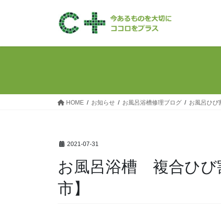
コ
ナ
ン
ビ
テ
ゲ
ン
ー
ツ
シ
へ
ョ
ス
ン
キ
に
ッ
移
HOME
お知らせ
お風呂浴槽修理ブログ
お風呂ひび割
プ
動
2021-07-31
お風呂浴槽 複合ひび
市】