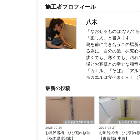
施工者プロフィール
八木
「なおせるものは なんで
「癒し人」と書きます。
傷を前に向き合うこの場所
る為に、自分の業、探究心
狭くても、寒くても、汚れ
場とお客様との幸せな和音
「カエル」「そば」「アル
※カエルは食べません！（
最新の投稿
お風呂ひび割れ修理
お風呂ひび割
2025-09-29
2025-08-27
お風呂浴槽 ひび割れ修理
お風呂浴槽 ひび割れ
【栃木県鹿沼市】
【東京都府中市】